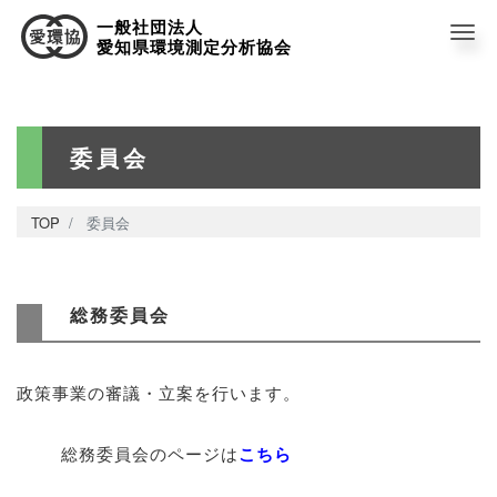
一般社団法人
Me
愛知県環境測定分析協会
委員会
TOP
委員会
総務委員会
政策事業の審議・立案を行います。
総務委員会のページは
こちら