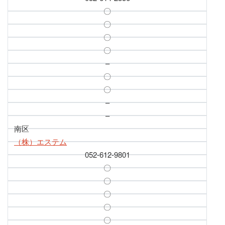
〇
〇
〇
〇
–
〇
〇
–
–
南区
（株）エステム
052-612-9801
〇
〇
〇
〇
〇