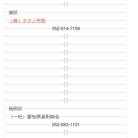
〇
港区
（株）テクノ中部
052-614-7159
〇
〇
〇
〇
〇
〇
〇
〇
〇
熱田区
（一社）愛知県薬剤師会
052-683-1131
〇