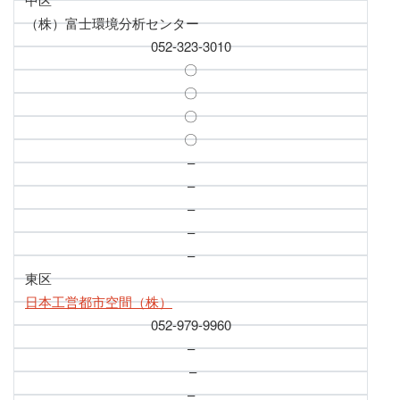
（株）富士環境分析センター
052-323-3010
〇
〇
〇
〇
–
–
–
–
–
東区
日本工営都市空間（株）
052-979-9960
–
–
–