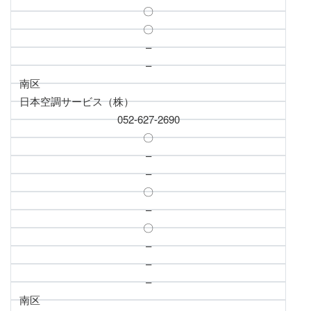
〇
〇
–
–
南区
日本空調サービス（株）
052-627-2690
〇
–
–
〇
–
〇
–
–
–
南区