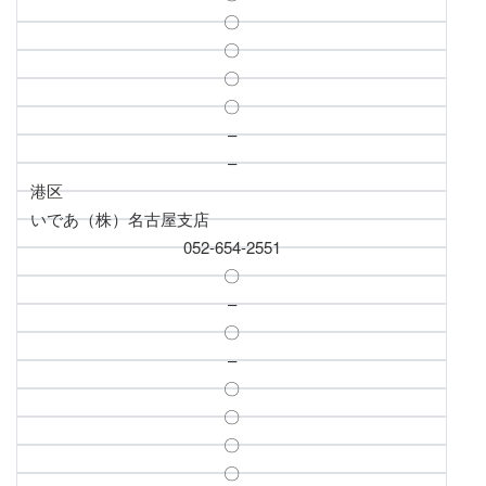
〇
〇
〇
〇
–
–
港区
いであ（株）名古屋支店
052-654-2551
〇
–
〇
–
〇
〇
〇
〇