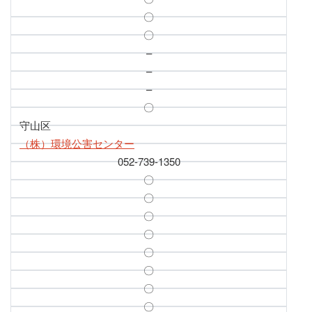
〇
〇
–
–
–
〇
守山区
（株）環境公害センター
052-739-1350
〇
〇
〇
〇
〇
〇
〇
〇