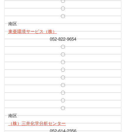
〇
〇
〇
南区
東亜環境サービス（株）
052-822-9654
〇
〇
〇
〇
〇
〇
〇
〇
〇
南区
（株）三井化学分析センター
052-614-2356