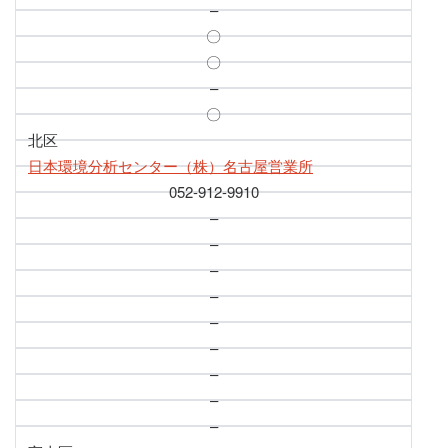
–
〇
〇
–
〇
北区
日本環境分析センター（株）名古屋営業所
052-912-9910
–
–
–
–
–
–
–
–
–