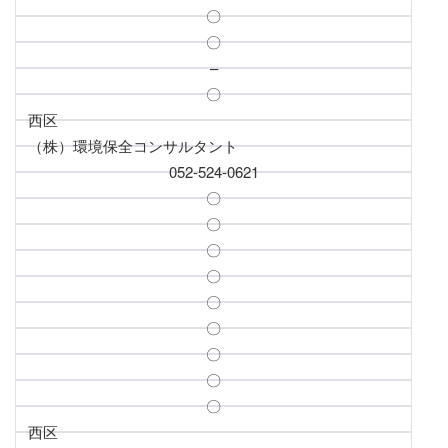
〇
〇
–
〇
西区
（株）環境保全コンサルタント
052-524-0621
〇
〇
〇
〇
〇
〇
〇
〇
〇
西区