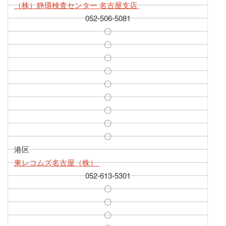
（株）静環検査センター 名古屋支店
052-506-5081
〇
〇
〇
〇
〇
〇
〇
〇
〇
港区
東レコムズ名古屋（株）
052-613-5301
〇
〇
〇