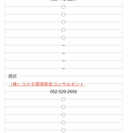
〇
〇
〇
〇
〇
–
–
–
–
西区
（株）コスモ環境衛生コンサルタント
052-529-2656
〇
〇
〇
〇
〇