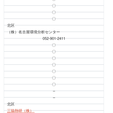
〇
〇
〇
北区
（株）名古屋環境分析センター
052-901-2411
〇
〇
〇
〇
〇
〇
〇
–
–
北区
三協熱研（株）