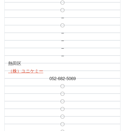
〇
〇
–
〇
–
–
–
–
熱田区
（株）ユニケミー
052-682-5069
〇
〇
〇
〇
〇
〇