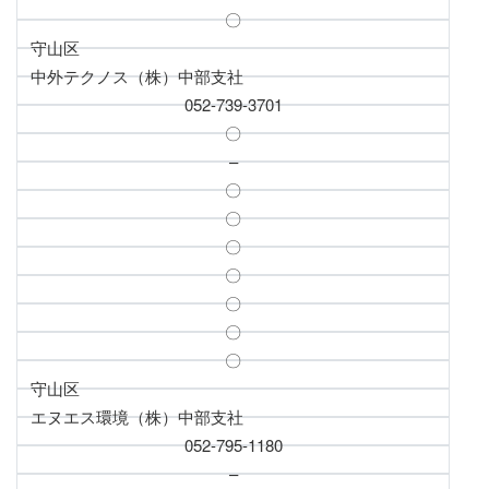
〇
守山区
中外テクノス（株）中部支社
052-739-3701
〇
–
〇
〇
〇
〇
〇
〇
〇
守山区
エヌエス環境（株）中部支社
052-795-1180
–