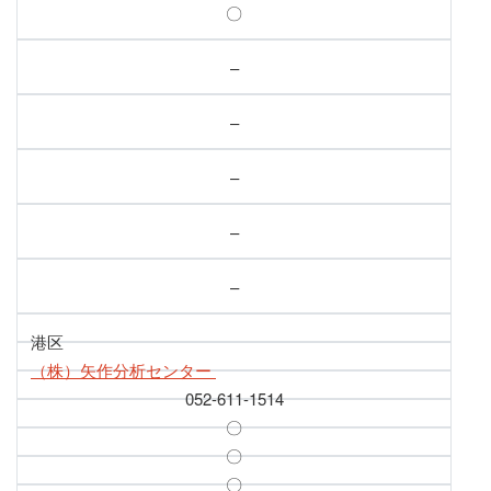
〇
–
–
–
–
–
港区
（株）矢作分析センター
052-611-1514
〇
〇
〇