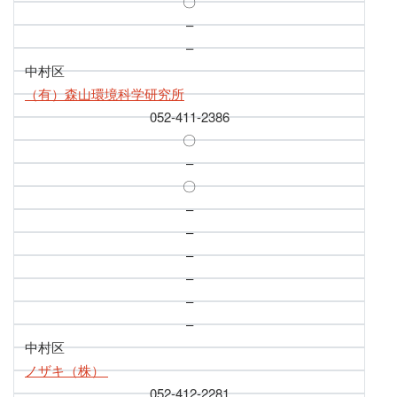
〇
–
–
中村区
（有）森山環境科学研究所
052-411-2386
〇
–
〇
–
–
–
–
–
–
中村区
ノザキ（株）
052-412-2281