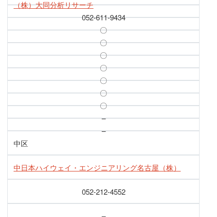
（株）大同分析リサーチ
052-611-9434
〇
〇
〇
〇
〇
〇
〇
–
–
中区
中日本ハイウェイ・エンジニアリング名古屋（株）
052-212-4552
–