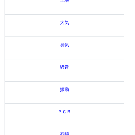
大気
臭気
騒音
振動
ＰＣＢ
石綿